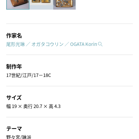
作家名
尾形光琳 ／ オガタコウリン ／ OGATA Korin
制作年
17世紀/江戸/17－18C
サイズ
幅 19 × 奥行 20.7 × 高 4.3
テーマ
野々宮/琳派