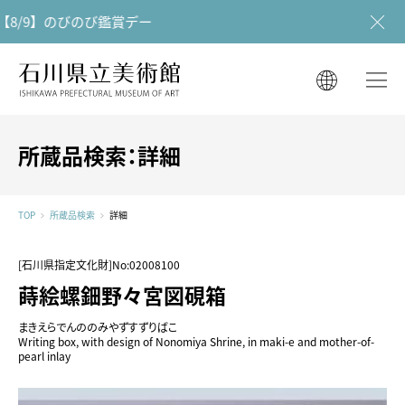
8/9】のびのび鑑賞デー
石川県立美術館
石川県立美術館
English
English
한국어
所蔵品検索：詳細
简体中文
한국어
繁體中文
TOP
所蔵品検索
詳細
简体中文
[石川県指定文化財]No:02008100
繁體中文
蒔絵螺鈿野々宮図硯箱
まきえらでんののみやずすずりばこ
Writing box, with design of Nonomiya Shrine, in maki-e and mother-of-
pearl inlay