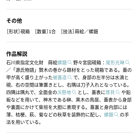
その他
［形状］硯箱
［数量］1合
［技法］蒔絵／螺鈿
作品解説
石川県指定文化財 蒔絵
螺鈿
野々宮図硯箱：
尾形光琳
／「源氏物語」賢木の巻から題材をとった硯箱である。蓋の
甲が高く盛り上がった
被蓋造
で、身部の左半分は水滴と
硯、右の空間は筆置きとし、右隅は刀子入れとなっている。
四隅は隅丸で、全面金の
沃懸地
とし、蓋表に
厚貝
や鉛
板などを用いて、神木である榊、黒木の鳥居、蓋表から身部
や裏面にかけて柴垣を大胆に表現する。蓋裏と身内部には
薄、桔梗、萩、菊などの秋草を装飾的に配し、
螺鈿
の手
法を用いている。