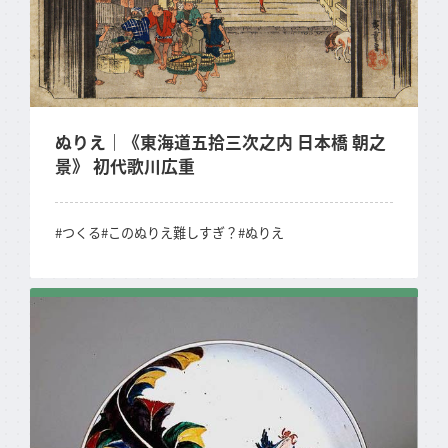
FOLLOW US
ぬりえ｜《東海道五拾三次之内 日本橋 朝之
景》 初代歌川広重
#つくる
#このぬりえ難しすぎ？
#ぬりえ