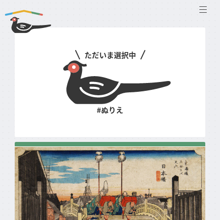
メニ
ただいま
選択中
#ぬりえ