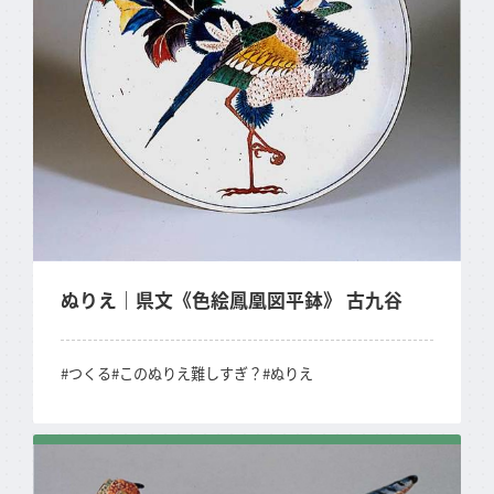
ぬりえ｜県文《色絵鳳凰図平鉢》 古九谷
#つくる
#このぬりえ難しすぎ？
#ぬりえ