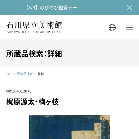
【8/9】のびのび鑑賞デー
石川県立美術館
石川県立美術館
English
English
한국어
所蔵品検索：詳細
简体中文
한국어
繁體中文
TOP
所蔵品検索
詳細
简体中文
No:104012870
繁體中文
梶原源太・梅ヶ枝