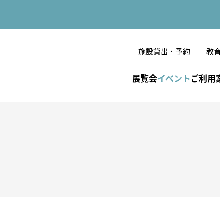
施設貸出・予約
教
立美術館
展覧会
イベント
ご利用
一覧
間・休館日・観覧料
のあゆみ
年間スケジュール
各種割引・優待
美術館だより
開館時間・休館日・観
条件検索
覧料
備・バリアフリー情報
念
VRシアター
研究紀要
作家
各種割引・優待
技法・様式
フロアマップ
周辺環境
文様・テーマ
館内設備・バリアフリー
ジャンル