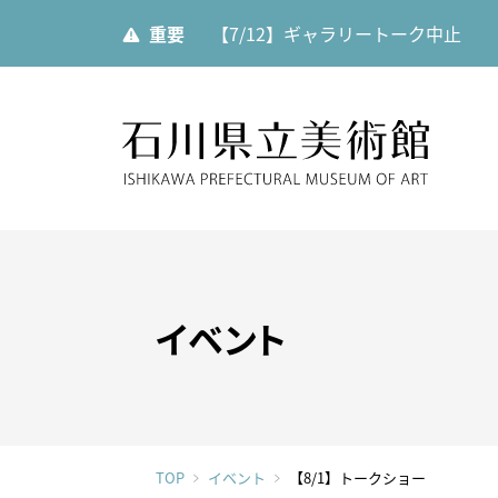
重要
【7/12】ギャラリートーク中止
石川県
展覧会
ご利用案内
当館について
イベント
展覧会
開館時
美術館
展覧会一覧
館内設
運営理
年間スケジュール
カフェ
TOP
イベント
【8/1】トークショー