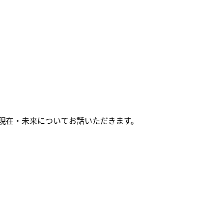
情報
のお願い
学芸員おすすめ
VRシアター
ショップ
カフェ
周辺環境
広坂別館
来館時のお願い
トピックス
おうちで楽しむ石川県
立美術館
画像利用について
現在・未来についてお話いただきます。
よくあるご質問
石川県文化財保存修復
オンラインポリシー
工房