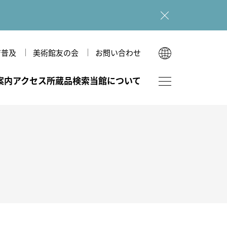
育普及
美術館友の会
お問い合わせ
English
案内
アクセス
所蔵品検索
当館について
한국어
简体中文
繁體中文
フロアマップ
図録・刊行物
美術館のあゆみ
ホール（本館）
ショップ
美術館だより
多目的室（広坂別館）
図録・刊行物
和室（広坂別館）
広坂別館
運営理念
研究紀要