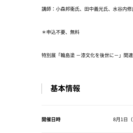
講師：小森邦衞氏、田中義光氏、水谷内修
＊申込不要、無料
特別展「輪島塗 －漆文化を後世に－」関
基本情報
開催日時
8月1日