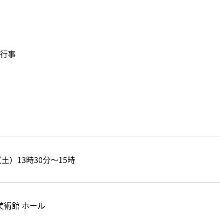
連行事
（土）13時30分～15時
美術館 ホール