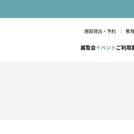
施設貸出・予約
教
立美術館
展覧会
イベント
ご利用
一覧
間・休館日・観覧料
のあゆみ
年間スケジュール
各種割引・優待
美術館だより
開館時間・休館日・観
条件検索
覧料
備・バリアフリー情報
念
VRシアター
研究紀要
作家
各種割引・優待
技法・様式
フロアマップ
周辺環境
文様・テーマ
館内設備・バリアフリー
ジャンル