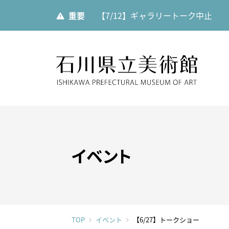
重要
【7/12】ギャラリートーク中止
石川県
展覧会
ご利用案内
当館について
イベント
展覧会
開館時
美術館
展覧会一覧
館内設
運営理
年間スケジュール
カフェ
TOP
イベント
【6/27】トークショー