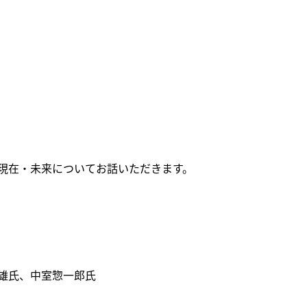
情報
のお願い
学芸員おすすめ
VRシアター
ショップ
カフェ
周辺環境
広坂別館
来館時のお願い
トピックス
おうちで楽しむ石川県
立美術館
画像利用について
現在・未来についてお話いただきます。
よくあるご質問
石川県文化財保存修復
オンラインポリシー
工房
雄氏、中室惣一郎氏