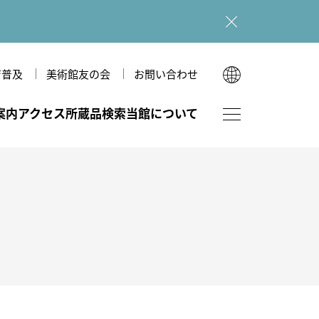
育普及
美術館友の会
お問い合わせ
English
案内
アクセス
所蔵品検索
当館について
한국어
简体中文
繁體中文
フロアマップ
図録・刊行物
美術館のあゆみ
ホール（本館）
ショップ
美術館だより
多目的室（広坂別館）
図録・刊行物
和室（広坂別館）
広坂別館
運営理念
研究紀要