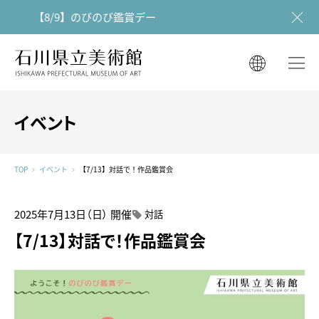
【8/9】のびのび鑑賞デー
石川県立美術館
石川県立美術館
English
English
한국어
イベント
简体中文
한국어
繁體中文
TOP
イベント
【7/13】対話で！作品鑑賞会
简体中文
繁體中文
2025年7月13日（日）
開催
対話
【7/13】対話で！作品鑑賞会