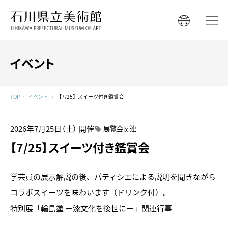
石川県立美術館
石川県立美術館
English
English
한국어
イベント
简体中文
한국어
繁體中文
TOP
イベント
【7/25】スイーツ付き鑑賞会
简体中文
繁體中文
2026年7月25日（土）
開催
展覧会関連
【7/25】スイーツ付き鑑賞会
学芸員の展示解説の後、パティシエによる説明を聞きながら
コラボスイーツを味わいます（ドリンク付）。
特別展「輪島塗 －漆文化を後世に－」関連行事