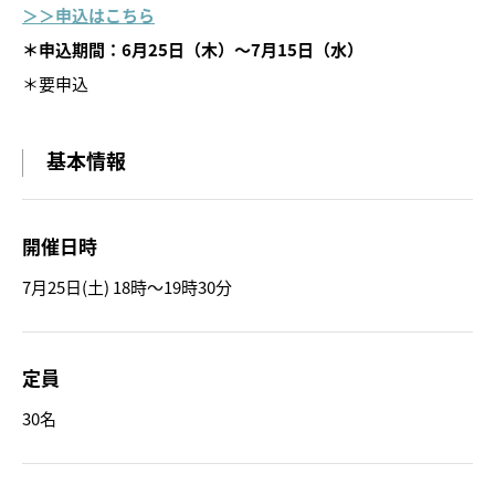
＞＞申込はこちら
＊申込期間：6月25日（木）～7月15日（水）
＊要申込
基本情報
トピックス
画像利用について
開催日時
オンラインポリシー
7月25日(土) 18時～19時30分
おうちで楽しむ石川県立美術
館
定員
石川県文化財保存修復工房
30名