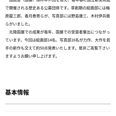
で開催される歴史ある公募団体です。草創期の絵画部には梅
原龍三郎、香月泰男らが、写真部には野島康三、木村伊兵衛
らがいました。
北陸国展での成果が毎年、国展での受賞者輩出につながっ
ています。今回は絵画部14名、写真部16名が力作、大作を若
トピックス
手の新作も交えて約50点発表いたします。是非ご高覧下さい
画像利用について
ますようお願い申し上げます。
オンラインポリシー
おうちで楽しむ石川県立美術
館
基本情報
石川県文化財保存修復工房