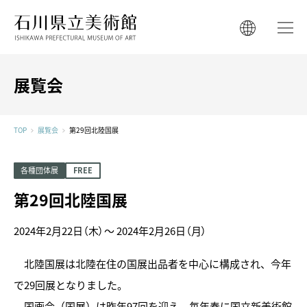
石川県立美術館
石川県立美術館
English
English
한국어
展覧会
简体中文
한국어
繁體中文
TOP
展覧会
第29回北陸国展
简体中文
繁體中文
各種団体展
FREE
第29回北陸国展
2024年2月22日（木）～
2024年2月26日（月）
北陸国展は北陸在住の国展出品者を中心に構成され、今年
で29回展となりました。
国画会（国展）は昨年97回を迎え、毎年春に国立新美術館