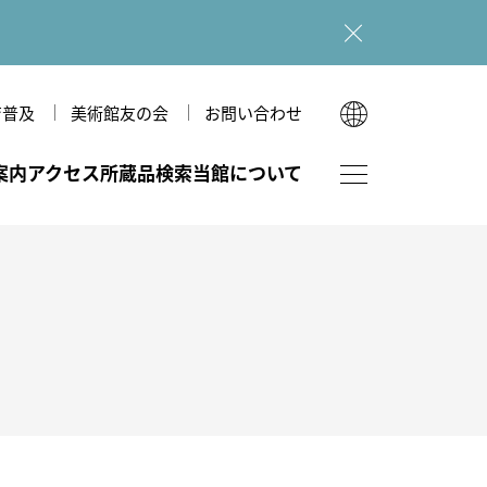
育普及
美術館友の会
お問い合わせ
English
案内
アクセス
所蔵品検索
当館について
한국어
简体中文
繁體中文
フロアマップ
図録・刊行物
美術館のあゆみ
ホール（本館）
ショップ
美術館だより
多目的室（広坂別館）
図録・刊行物
和室（広坂別館）
広坂別館
運営理念
研究紀要