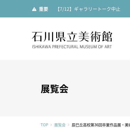
重要
【7/12】ギャラリートーク中止
石川県
展覧会
ご利用案内
当館について
展覧会
展覧会
開館時
美術館
展覧会一覧
館内設
運営理
年間スケジュール
カフェ
TOP
展覧会
辰巳丘高校第36回卒業作品展・美