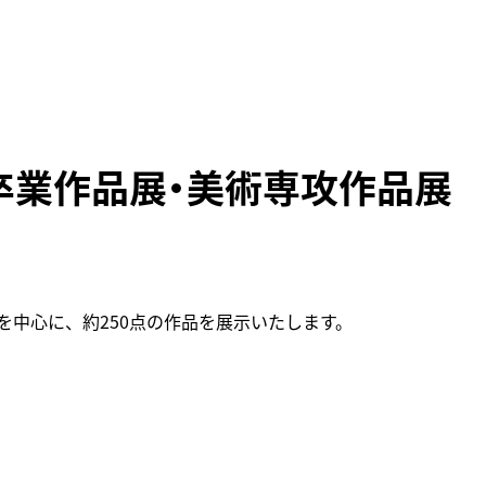
情報
のお願い
学芸員おすすめ
VRシアター
ショップ
カフェ
周辺環境
広坂別館
卒業作品展・美術専攻作品展
来館時のお願い
トピックス
おうちで楽しむ石川県
立美術館
画像利用について
よくあるご質問
石川県文化財保存修復
オンラインポリシー
工房
を中心に、約250点の作品を展示いたします。