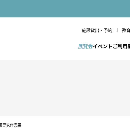
施設貸出・予約
教
立美術館
展覧会
イベント
ご利用
一覧
間・休館日・観覧料
のあゆみ
年間スケジュール
各種割引・優待
美術館だより
開館時間・休館日・観
条件検索
覧料
備・バリアフリー情報
念
VRシアター
研究紀要
作家
各種割引・優待
技法・様式
フロアマップ
周辺環境
文様・テーマ
術専攻作品展
館内設備・バリアフリー
ジャンル