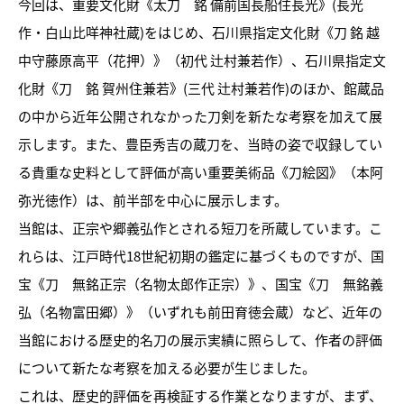
今回は、重要文化財《太刀 銘 備前国長船住長光》(長光
作・白山比咩神社蔵)をはじめ、石川県指定文化財《刀 銘 越
中守藤原高平（花押）》（初代 辻村兼若作）、石川県指定文
化財《刀 銘 賀州住兼若》(三代 辻村兼若作)のほか、館蔵品
の中から近年公開されなかった刀剣を新たな考察を加えて展
示します。また、豊臣秀吉の蔵刀を、当時の姿で収録してい
る貴重な史料として評価が高い重要美術品《刀絵図》（本阿
トピックス
弥光徳作）は、前半部を中心に展示します。
当館は、正宗や郷義弘作とされる短刀を所蔵しています。こ
画像利用について
れらは、江戸時代18世紀初期の鑑定に基づくものですが、国
オンラインポリシー
宝《刀 無銘正宗（名物太郎作正宗）》、国宝《刀 無銘義
弘（名物富田郷）》（いずれも前田育徳会蔵）など、近年の
おうちで楽しむ石川県立美術
当館における歴史的名刀の展示実績に照らして、作者の評価
館
について新たな考察を加える必要が生じました。
石川県文化財保存修復工房
これは、歴史的評価を再検証する作業となりますが、まず、