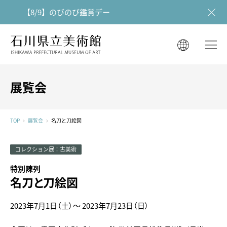
【8/9】のびのび鑑賞デー
石川県立美術館
石川県立美術館
English
English
한국어
展覧会
简体中文
한국어
繁體中文
TOP
展覧会
名刀と刀絵図
简体中文
コレクション展：古美術
繁體中文
特別陳列
名刀と刀絵図
2023年7月1日（土）～
2023年7月23日（日）