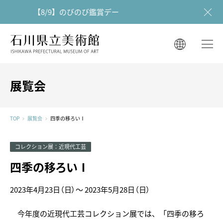
【8/9】のびのび鑑賞デー
石川県立美術館
石川県立美術館
English
English
한국어
展覧会
简体中文
한국어
繁體中文
TOP
展覧会
四季の移ろいⅠ
简体中文
コレクション展：近現代工芸
繁體中文
四季の移ろいⅠ
2023年4月23日（日）～
2023年5月28日（日）
今年度の近現代工芸コレクション展では、「四季の移ろ