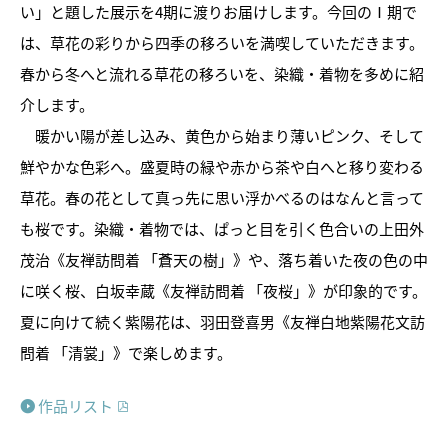
い」と題した展示を4期に渡りお届けします。今回のⅠ期で
は、草花の彩りから四季の移ろいを満喫していただきます。
春から冬へと流れる草花の移ろいを、染織・着物を多めに紹
介します。
暖かい陽が差し込み、黄色から始まり薄いピンク、そして
鮮やかな色彩へ。盛夏時の緑や赤から茶や白へと移り変わる
草花。春の花として真っ先に思い浮かべるのはなんと言って
トピックス
も桜です。染織・着物では、ぱっと目を引く色合いの上田外
茂治《友禅訪問着 「蒼天の樹」》や、落ち着いた夜の色の中
画像利用について
に咲く桜、白坂幸蔵《友禅訪問着 「夜桜」》が印象的です。
オンラインポリシー
夏に向けて続く紫陽花は、羽田登喜男《友禅白地紫陽花文訪
問着 「清裳」》で楽しめます。
おうちで楽しむ石川県立美術
館
作品リスト
石川県文化財保存修復工房