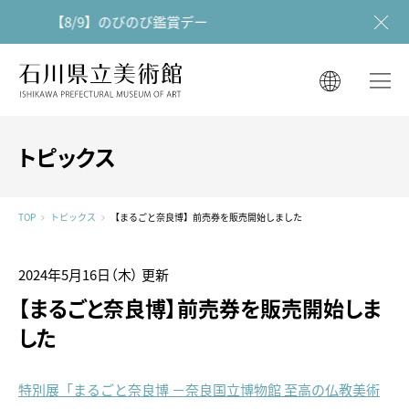
【8/9】のびのび鑑賞デー
石川県立美術館
石川県立美術館
English
English
한국어
トピックス
简体中文
한국어
繁體中文
TOP
トピックス
【まるごと奈良博】前売券を販売開始しました
简体中文
繁體中文
2024年5月16日（木）
更新
【まるごと奈良博】前売券を販売開始しま
した
特別展「まるごと奈良博 －奈良国立博物館 至高の仏教美術