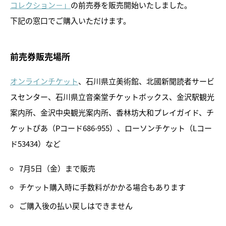
コレクション－」
の前売券を販売開始いたしました。
下記の窓口でご購入いただけます。
前売券販売場所
オンラインチケット
、石川県立美術館、北國新聞読者サービ
スセンター、石川県立音楽堂チケットボックス、金沢駅観光
トピックス
案内所、金沢中央観光案内所、香林坊大和プレイガイド、チ
ケットぴあ（Pコード686-955）、ローソンチケット（Lコー
画像利用について
ド53434）など
オンラインポリシー
7月5日（金）まで販売
おうちで楽しむ石川県立美術
チケット購入時に手数料がかかる場合もあります
館
ご購入後の払い戻しはできません
石川県文化財保存修復工房