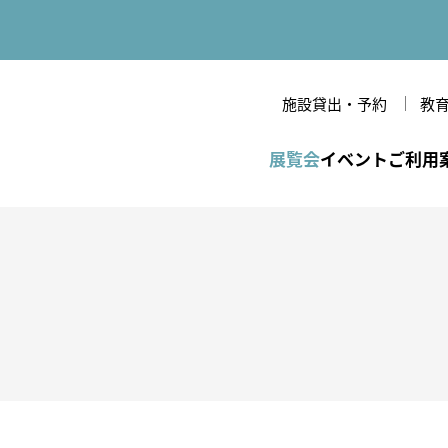
施設貸出・予約
教
立美術館
展覧会
イベント
ご利用
一覧
間・休館日・観覧料
のあゆみ
年間スケジュール
各種割引・優待
美術館だより
開館時間・休館日・観
条件検索
覧料
備・バリアフリー情報
念
VRシアター
研究紀要
作家
各種割引・優待
技法・様式
フロアマップ
周辺環境
文様・テーマ
館内設備・バリアフリー
ジャンル