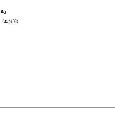
きる」
分（35分間）