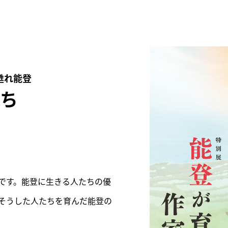
情報
のお願い
学芸員おすすめ
VRシアター
ショップ
カフェ
周辺環境
甦れ能登
広坂別館
ち
来館時のお願い
トピックス
おうちで楽しむ石川県
立美術館
画像利用について
よくあるご質問
石川県文化財保存修復
オンラインポリシー
工房
です。能登に生きる人たちの優
そうした人たちを育んだ能登の