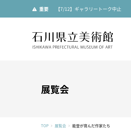
重要
【7/12】ギャラリートーク中止
石川県
展覧会
ご利用案内
当館について
展覧会
展覧会
開館時
美術館
展覧会一覧
館内設
運営理
年間スケジュール
カフェ
TOP
展覧会
能登が育んだ作家たち