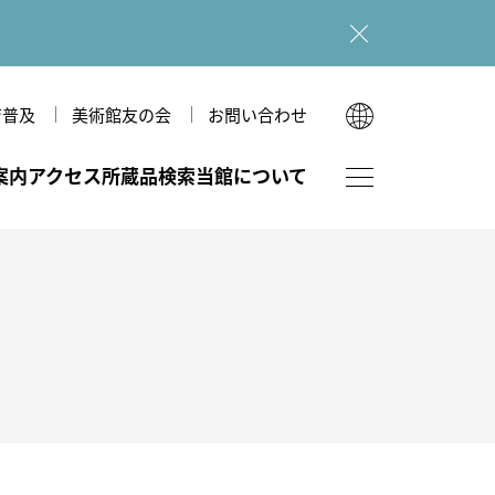
育普及
美術館友の会
お問い合わせ
English
案内
アクセス
所蔵品検索
当館について
한국어
简体中文
繁體中文
フロアマップ
図録・刊行物
美術館のあゆみ
ホール（本館）
ショップ
美術館だより
多目的室（広坂別館）
図録・刊行物
和室（広坂別館）
広坂別館
運営理念
研究紀要