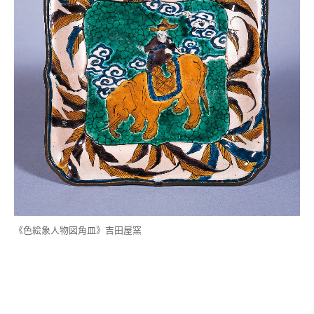
《色絵象人物図角皿》吉田屋窯