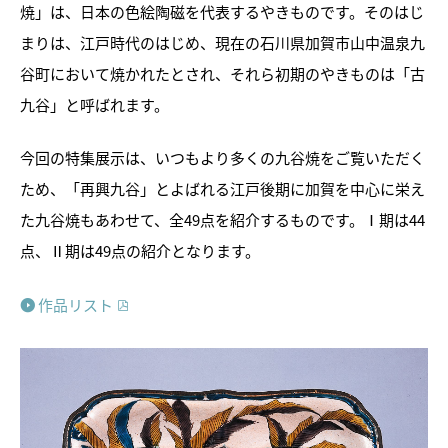
焼」は、日本の色絵陶磁を代表するやきものです。そのはじ
まりは、江戸時代のはじめ、現在の石川県加賀市山中温泉九
谷町において焼かれたとされ、それら初期のやきものは「古
九谷」と呼ばれます。
今回の特集展示は、いつもより多くの九谷焼をご覧いただく
ため、「再興九谷」とよばれる江戸後期に加賀を中心に栄え
た九谷焼もあわせて、全
49
点を紹介するものです。Ⅰ期は
44
トピックス
点、Ⅱ期は
49
点の紹介となります。
画像利用について
オンラインポリシー
作品リスト
おうちで楽しむ石川県立美術
館
石川県文化財保存修復工房