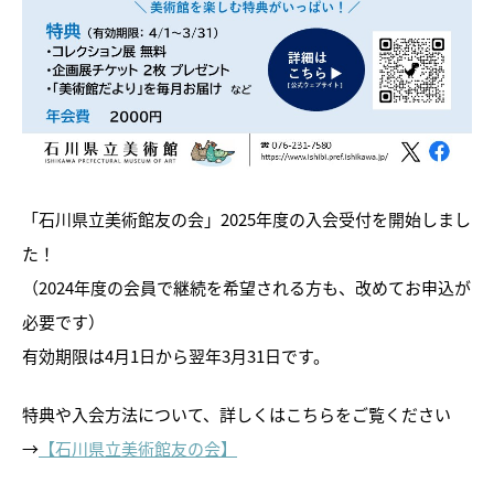
「石川県立美術館友の会」2025年度の入会受付を開始しまし
トピックス
た！
（2024年度の会員で継続を希望される方も、改めてお申込が
画像利用について
必要です）
オンラインポリシー
有効期限は4月1日から翌年3月31日です。
おうちで楽しむ石川県立美術
特典や入会方法について、詳しくはこちらをご覧ください
館
→
【石川県立美術館友の会】
石川県文化財保存修復工房