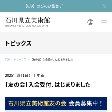
【8/9】のびのび鑑賞デー
石川県立美術館
石川県立美術館
English
English
한국어
トピックス
简体中文
한국어
繁體中文
TOP
トピックス
【友の会】入会受付、はじまりました
简体中文
繁體中文
2025年3月1日（土）
更新
【友の会】入会受付、はじまりました