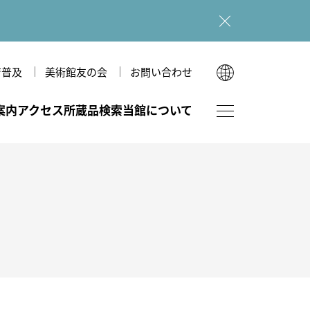
育普及
美術館友の会
お問い合わせ
English
案内
アクセス
所蔵品検索
当館について
한국어
简体中文
繁體中文
フロアマップ
図録・刊行物
美術館のあゆみ
ホール（本館）
ショップ
美術館だより
多目的室（広坂別館）
図録・刊行物
和室（広坂別館）
広坂別館
運営理念
研究紀要