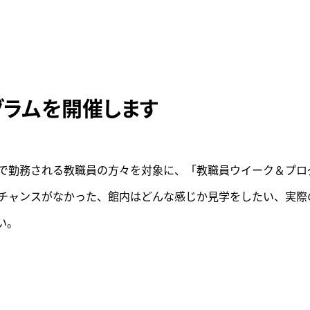
情報
のお願い
学芸員おすすめ
VRシアター
ショップ
カフェ
周辺環境
グラムを開催します
広坂別館
来館時のお願い
トピックス
おうちで楽しむ石川県
立美術館
画像利用について
で勤務される教職員の方々を対象に、「教職員ウイーク＆プロ
よくあるご質問
石川県文化財保存修復
オンラインポリシー
工房
チャンスがなかった、館内はどんな感じか見学をしたい、実際
い。