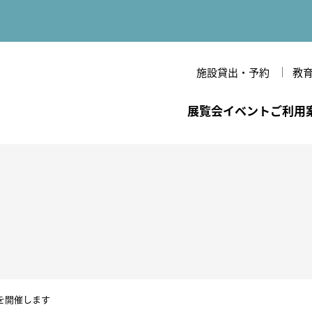
施設貸出・予約
教
立美術館
展覧会
イベント
ご利用
一覧
間・休館日・観覧料
のあゆみ
年間スケジュール
各種割引・優待
美術館だより
開館時間・休館日・観
条件検索
覧料
備・バリアフリー情報
念
VRシアター
研究紀要
作家
各種割引・優待
技法・様式
フロアマップ
周辺環境
文様・テーマ
を開催します
館内設備・バリアフリー
ジャンル