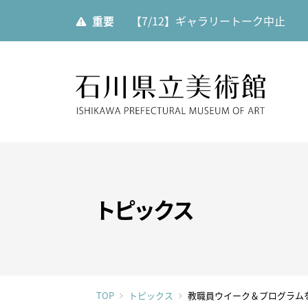
重要
【7/12】ギャラリートーク中止
石川県
展覧会
ご利用案内
当館について
トピックス
展覧会
開館時
美術館
展覧会一覧
館内設
運営理
年間スケジュール
カフェ
TOP
トピックス
教職員ウイーク＆プログラム