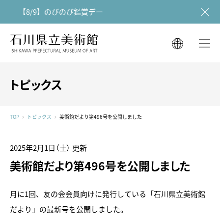
【8/9】のびのび鑑賞デー
石川県立美術館
石川県立美術館
English
English
한국어
トピックス
简体中文
한국어
繁體中文
TOP
トピックス
美術館だより第496号を公開しました
简体中文
繁體中文
2025年2月1日（土）
更新
美術館だより第496号を公開しました
月に1回、友の会会員向けに発行している「石川県立美術館
だより」の最新号を公開しました。