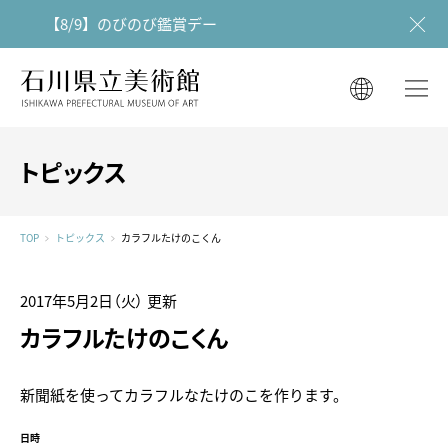
【8/9】のびのび鑑賞デー
石川県立美術館
石川県立美術館
English
English
한국어
トピックス
简体中文
한국어
繁體中文
TOP
トピックス
カラフルたけのこくん
简体中文
繁體中文
2017年5月2日（火）
更新
カラフルたけのこくん
新聞紙を使ってカラフルなたけのこを作ります。
日時