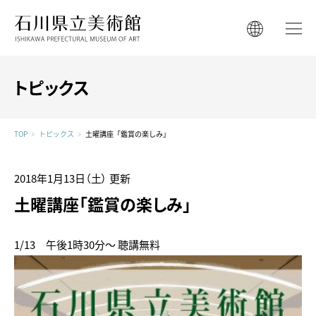
石川県立美術館
石川県立美術館
English
English
한국어
トピックス
简体中文
한국어
繁體中文
TOP
トピックス
土曜講座「鑑賞の楽しみ」
简体中文
繁體中文
2018年1月13日（土）
更新
土曜講座「鑑賞の楽しみ」
1/13 午後1時30分～ 聴講無料