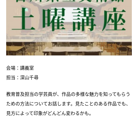
トピックス
画像利用について
会場：講義室
担当：深山千尋
オンラインポリシー
教育普及担当の学芸員が、作品の多様な魅力を知ってもらう
おうちで楽しむ石川県立美術
館
ための方法についてお話します。見たことのある作品でも、
見方によって印象がどんどん変わるかも。
石川県文化財保存修復工房