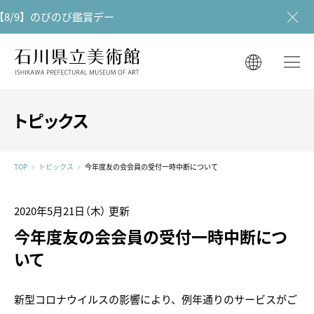
8/9】のびのび鑑賞デー
石川県立美術館
石川県立美術館
English
English
한국어
トピックス
简体中文
한국어
繁體中文
TOP
トピックス
今年度友の会会員の受付一時中断について
简体中文
繁體中文
2020年5月21日（木）
更新
今年度友の会会員の受付一時中断につ
いて
新型コロナウイルスの影響により、例年通りのサービスがご