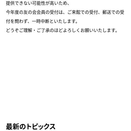
提供できない可能性が高いため、
今年度の友の会会員の受付は、ご来館での受付、郵送での受
付を問わず、一時中断といたします。
どうぞご理解・ご了承のほどよろしくお願いいたします。
トピックス
画像利用について
オンラインポリシー
おうちで楽しむ石川県立美術
館
石川県文化財保存修復工房
最新のトピックス