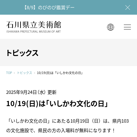
【8/9】のびのび鑑賞デー
石川県立美術館
石川県立美術館
English
English
한국어
トピックス
简体中文
한국어
繁體中文
TOP
トピックス
10/19(日)は「いしかわ文化の日」
简体中文
繁體中文
2025年9月24日（水）
更新
10/19(日)は「いしかわ文化の日」
「いしかわ文化の日」にあたる10月19日（日）は、県内103
の文化施設で、県民の方の入場料が無料になります！