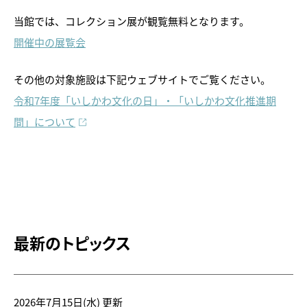
当館では、コレクション展が観覧無料となります。
開催中の展覧会
その他の対象施設は下記ウェブサイトでご覧ください。
令和7年度「いしかわ文化の日」・「いしかわ文化推進期
間」について
トピックス
画像利用について
オンラインポリシー
最新のトピックス
おうちで楽しむ石川県立美術
館
石川県文化財保存修復工房
2026年7月15日(水)
更新