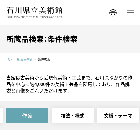
石川県立美術館
石川県立美術館
English
English
한국어
所蔵品検索：条件検索
简体中文
한국어
繁體中文
TOP
所蔵品検索
条件検索
简体中文
当館は古美術から近現代美術・工芸まで、石川県ゆかりの作
繁體中文
品を中心に約4,000件の美術工芸品を所蔵しており、作品解
説と画像をご覧いただけます。
作 家
技法・
様式
文様・
テーマ