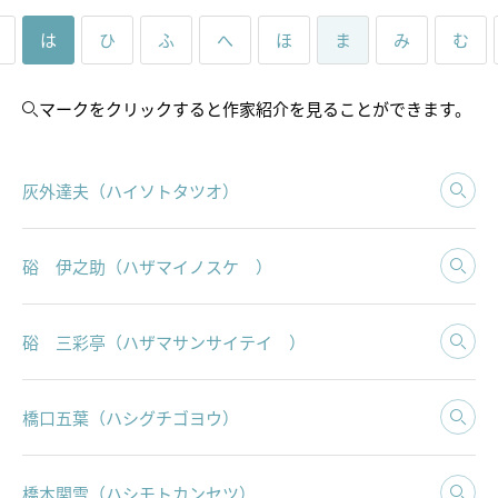
は
ひ
ふ
へ
ほ
ま
み
む
マーク
をクリックすると作家紹介を見ることができます。
灰外達夫（ハイソトタツオ）
トピックス
画像利用について
硲 伊之助（ハザマイノスケ ）
オンラインポリシー
硲 三彩亭（ハザマサンサイテイ ）
おうちで楽しむ石川県立美術
館
石川県文化財保存修復工房
橋口五葉（ハシグチゴヨウ）
橋本関雪（ハシモトカンセツ）