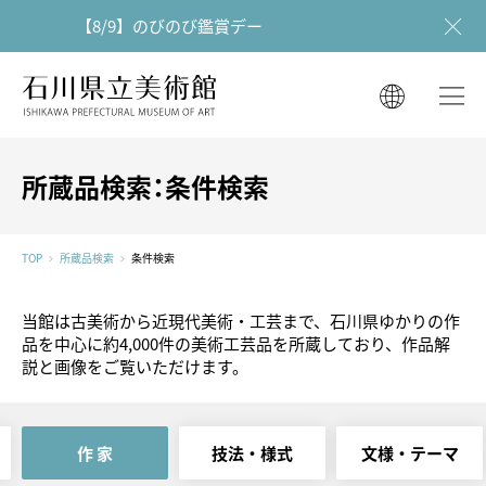
【8/9】のびのび鑑賞デー
石川県立美術館
石川県立美術館
English
English
한국어
所蔵品検索：条件検索
简体中文
한국어
繁體中文
TOP
所蔵品検索
条件検索
简体中文
当館は古美術から近現代美術・工芸まで、石川県ゆかりの作
繁體中文
品を中心に約4,000件の美術工芸品を所蔵しており、作品解
説と画像をご覧いただけます。
作 家
技法・
様式
文様・
テーマ