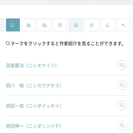
に
ぬ
ね
の
は
ひ
ふ
へ
マーク
をクリックすると作家紹介を見ることができます。
西尾慶治（ニシオケイジ）
トピックス
画像利用について
西川 明（ニシカワアキラ）
オンラインポリシー
西田一成（ニシダイッセイ）
おうちで楽しむ石川県立美術
館
石川県文化財保存修復工房
西田伸一（ニシダシンイチ）