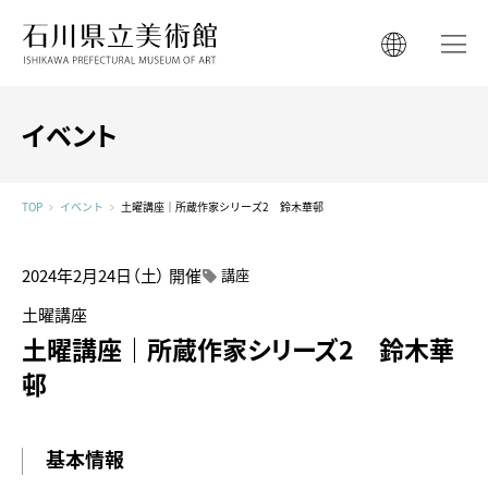
石川県立美術館
石川県立美術館
English
English
한국어
イベント
简体中文
한국어
繁體中文
TOP
イベント
土曜講座｜所蔵作家シリーズ2 鈴木華邨
简体中文
繁體中文
2024年2月24日（土）
開催
講座
土曜講座
土曜講座｜所蔵作家シリーズ2 鈴木華
邨
基本情報