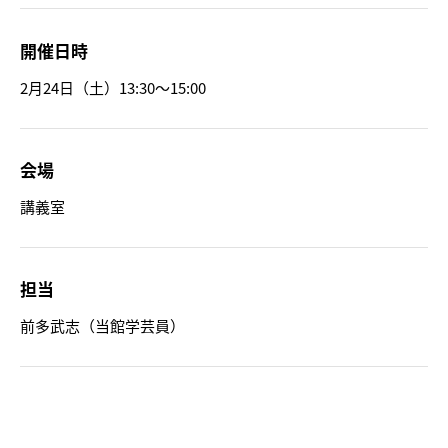
開催日時
2月24日（土）13:30～15:00
会場
トピックス
講義室
画像利用について
オンラインポリシー
担当
おうちで楽しむ石川県立美術
前多武志（当館学芸員）
館
石川県文化財保存修復工房