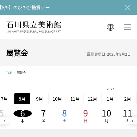
8/9】のびのび鑑賞デー
石川県立美術館
石川県立美術館
English
English
한국어
展覧会
最終更新日：2026年8月2日
简体中文
한국어
繁體中文
TOP
展覧会
简体中文
2027
繁體中文
7月
8月
9月
10月
11月
12月
1月
2月
5
6
7
8
9
10
11
水
木
金
土
日
月
火