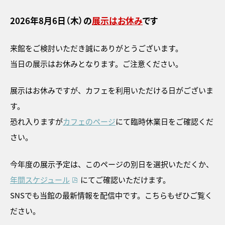
2026年8月6日（木）
の
展示はお休み
です
来館をご検討いただき誠にありがとうございます。
当日の展示はお休みとなります。ご注意ください。
展示はお休みですが、カフェを利用いただける日がございま
す。
トピックス
恐れ入りますが
カフェのページ
にて臨時休業日をご確認くだ
画像利用について
さい。
オンラインポリシー
今年度の展示予定は、このページの別日を選択いただくか、
年間スケジュール
にてご確認いただけます。
おうちで楽しむ石川県立美術
館
SNSでも当館の最新情報を配信中です。こちらもぜひご覧く
石川県文化財保存修復工房
ださい。