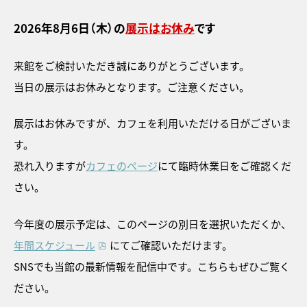
2026年8月6日（木）
の
展示はお休み
です
来館をご検討いただき誠にありがとうございます。
当日の展示はお休みとなります。ご注意ください。
展示はお休みですが、カフェを利用いただける日がございま
す。
トピックス
恐れ入りますが
カフェのページ
にて臨時休業日をご確認くだ
画像利用について
さい。
オンラインポリシー
今年度の展示予定は、このページの別日を選択いただくか、
年間スケジュール
にてご確認いただけます。
おうちで楽しむ石川県立美術
館
SNSでも当館の最新情報を配信中です。こちらもぜひご覧く
石川県文化財保存修復工房
ださい。